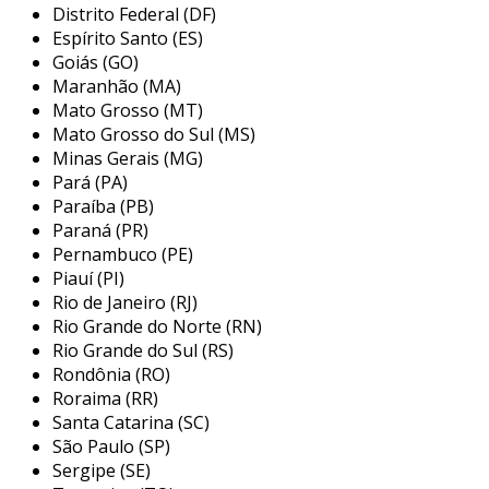
Distrito Federal (DF)
principais aplicações da arruela
Espírito Santo (ES)
aranha
Goiás (GO)
Maranhão (MA)
a arruela aranha é frequentemente utilizada
Mato Grosso (MT)
em diversas indústrias, particularmente nas
Mato Grosso do Sul (MS)
que exigem alta confiabilidade em suas
Minas Gerais (MG)
montagens. sua aplicação abrange uma
Pará (PA)
variedade de contextos, que incluem:
Paraíba (PB)
Paraná (PR)
indústria automotiva:
usada em
Pernambuco (PE)
montagens de motores e chassis para
Piauí (PI)
garantir que os componentes
Rio de Janeiro (RJ)
permaneçam firmes diante de vibrações
Rio Grande do Norte (RN)
intensas.
Rio Grande do Sul (RS)
Rondônia (RO)
maquinário industrial:
empregada em
Roraima (RR)
máquinas pesadas onde a segurança e a
Santa Catarina (SC)
estabilidade das conexões são essenciais
São Paulo (SP)
para o bom funcionamento.
Sergipe (SE)