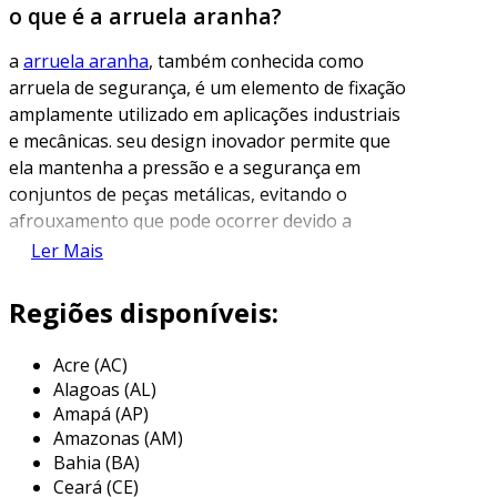
o que é a arruela aranha?
a
arruela aranha
, também conhecida como
arruela de segurança, é um elemento de fixação
amplamente utilizado em aplicações industriais
e mecânicas. seu design inovador permite que
ela mantenha a pressão e a segurança em
conjuntos de peças metálicas, evitando o
afrouxamento que pode ocorrer devido a
vibrações e movimentações.
Ler Mais
esse tipo de arruela é caracterizado por sua
Regiões disponíveis:
forma peculiar, que se assemelha a uma teia de
aranha, conferindo à peça uma estrutura que
Acre (AC)
se adapta às superfícies de contato. a arruela
Alagoas (AL)
aranha é uma solução prática e eficiente para
Amapá (AP)
aumentar a durabilidade dos fixadores,
Amazonas (AM)
assegurando que componentes permaneçam
Bahia (BA)
firmes no lugar mesmo sob condições adversas.
Ceará (CE)