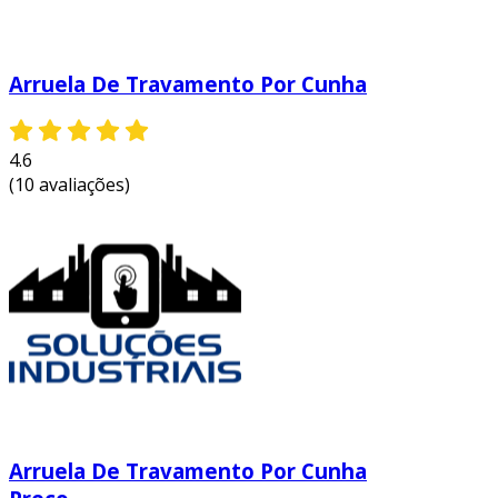
resistência. entre os principais benefícios estão:
segurança aumentada:
a configuração
Arruela De Travamento Por Cunha
única da arruela ajuda a evitar o
afrouxamento dos parafusos e porcas,
aumentando a segurança das montagens.
4.6
(10 avaliações)
facilidade de instalação:
esse tipo de
arruela pode ser aplicada de maneira
simples, sem a necessidade de
ferramentas especiais, facilitando o
processo de montagem.
durabilidade:
fabricadas com materiais
de alta qualidade, essas arruelas são
resistentes a corrosão e desgaste,
resultando em uma vida útil prolongada.
custo-benefício:
apesar de serem um
Arruela De Travamento Por Cunha
pouco mais caras que as arruelas
tradicionais, as economias em