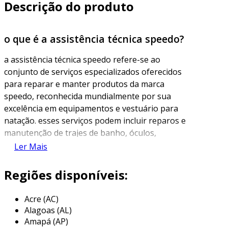
Descrição do produto
o que é a assistência técnica speedo?
a assistência técnica speedo refere-se ao
conjunto de serviços especializados oferecidos
para reparar e manter produtos da marca
speedo, reconhecida mundialmente por sua
excelência em equipamentos e vestuário para
natação. esses serviços podem incluir reparos e
manutenção de trajes de banho, óculos,
nadadeiras e outros acessórios destinados a
Ler Mais
nadadores profissionais e amadores.
Regiões disponíveis:
além de prestar suporte técnico, a assistência
técnica da speedo é fundamental para garantir
Acre (AC)
a durabilidade e a performance dos produtos.
Alagoas (AL)
os técnicos especializados possuem
Amapá (AP)
conhecimento profundo sobre os materiais e