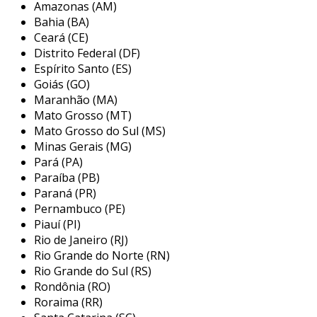
Amazonas (AM)
tecnologias utilizadas pela marca, assegurando
Bahia (BA)
que cada item seja tratado com cuidado
Ceará (CE)
adequado, preservando suas características
Distrito Federal (DF)
originais.
Espírito Santo (ES)
Goiás (GO)
principais serviços da assistência
Maranhão (MA)
técnica speedo
Mato Grosso (MT)
Mato Grosso do Sul (MS)
os serviços oferecidos pela assistência técnica
Minas Gerais (MG)
speedo podem variar conforme o produto em
Pará (PA)
questão, mas, geralmente, incluem uma gama
Paraíba (PB)
de manutenções e reparos. É importante
Paraná (PR)
compreender quais serviços estão disponíveis
Pernambuco (PE)
Piauí (PI)
para que os consumidores possam tirar o
Rio de Janeiro (RJ)
máximo proveito de seus equipamentos.
Rio Grande do Norte (RN)
algumas das principais ofertas incluem:
Rio Grande do Sul (RS)
Rondônia (RO)
reparo de trajes de banho:
costura e
Roraima (RR)
reforço de áreas danificadas, como