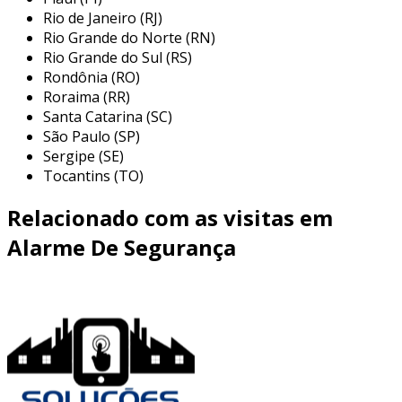
Rio de Janeiro (RJ)
setores, criando um ambiente seguro tanto
Rio Grande do Norte (RN)
para indivíduos sem necessidades especiais
Rio Grande do Sul (RS)
quanto para aqueles que possuem alguma
Rondônia (RO)
condição que exige cuidados adicionais. entre
Roraima (RR)
as principais aplicações, podemos destacar:
Santa Catarina (SC)
São Paulo (SP)
hospitais e clínicas:
nesses ambientes, o
Sergipe (SE)
alarme sanitário é crucial para garantir
Tocantins (TO)
uma resposta rápida em situações de
emergência, prevenindo riscos de
Relacionado com as visitas em
infecções e outras complicações.
Alarme De Segurança
instituições de ensino:
escolas e
universidades que atendem a estudantes
com necessidades especiais beneficiam-se
da instalação desses dispositivos,
garantindo um ambiente seguro durante
aulas e atividades.
residências de idosos:
em lares que