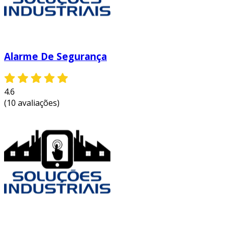
cuidam da saúde da população idosa, o
alarme pne é uma salvaguarda que pode
alertar sobre situações que exigem
intervenção imediata, como quedas ou
Alarme De Segurança
mal-estar.
ambientes comerciais:
empresas que
atendem ao público em geral também
4.6
podem se beneficiar dos alarmes
(10 avaliações)
sanitários pne, ajustando-se para atender
a legislação e oferecer um espaço seguro
para todos os clientes.
essas aplicações mostram como a utilização de
alarmes sanitários pne é ampla e necessária
em diversos contextos, assegurando a saúde e
segurança de todos os indivíduos presentes
nos ambientes.
vantagens e benefícios do alarme