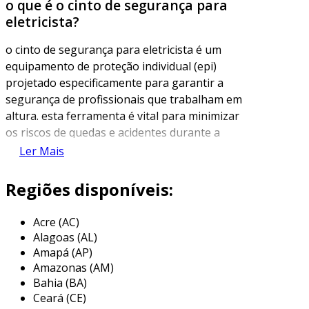
o que é o cinto de segurança para
eletricista?
o cinto de segurança para eletricista é um
equipamento de proteção individual (epi)
projetado especificamente para garantir a
segurança de profissionais que trabalham em
altura. esta ferramenta é vital para minimizar
os riscos de quedas e acidentes durante a
realização de atividades que exigem acesso a
Ler Mais
áreas elevadas, como postes, tetos e andaimes.
com um design especializado, esse cinto
Regiões disponíveis:
proporciona conforto e mobilidade, permitindo
que o eletricista execute suas funções com
Acre (AC)
segurança.
Alagoas (AL)
Amapá (AP)
os cintos de segurança para eletricistas são
Amazonas (AM)
equipados com pontos de ancoragem que
Bahia (BA)
permitem a fixação de cordas e dispositivos de
Ceará (CE)