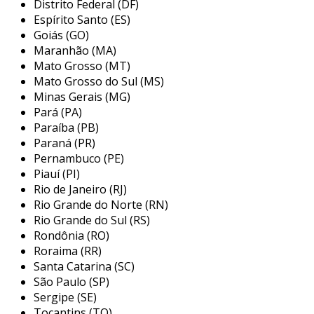
segurança, garantindo que o trabalhador
Distrito Federal (DF)
permaneça seguro e estável enquanto realiza
Espírito Santo (ES)
suas atividades. além disso, muitos modelos
Goiás (GO)
Maranhão (MA)
possuem fivelas de ajuste rápido,
Mato Grosso (MT)
proporcionando praticidade na hora de vestir e
Mato Grosso do Sul (MS)
ajustar o cinto às necessidades do usuário.
Minas Gerais (MG)
principais características dos cintos
Pará (PA)
de segurança para eletricista
Paraíba (PB)
Paraná (PR)
os cintos de segurança destinados a eletricistas
Pernambuco (PE)
Piauí (PI)
apresentam uma série de características que os
Rio de Janeiro (RJ)
tornam essenciais para a segurança no
Rio Grande do Norte (RN)
trabalho. entre as principais, destacam-se:
Rio Grande do Sul (RS)
Rondônia (RO)
materiais de qualidade:
geralmente,
Roraima (RR)
esses cintos são fabricados em materiais
Santa Catarina (SC)
resistentes e duráveis, como nylon ou
São Paulo (SP)
poliéster, proporcionando segurança e
Sergipe (SE)
longevidade.
Tocantins (TO)