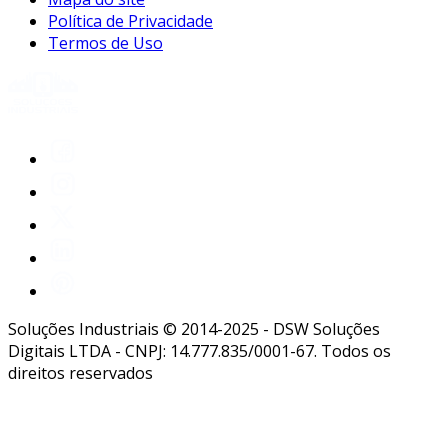
sabendo que estão utilizando um equipamento
Política de Privacidade
projetado para protegê-los efetivamente.
Termos de Uso
abaixo, listamos algumas das principais
vantagens:
conformidade com normas de
segurança:
o uso de epis, incluindo cintos
de segurança, é muitas vezes uma
exigência legal que ajuda as empresas a
se manterem em conformidade com as
normas de segurança do trabalho.
redução de custos com acidentes:
proteger os trabalhadores resultará em
menos acidentes, o que pode reduzir os
Soluções Industriais © 2014-2025 - DSW Soluções
Digitais LTDA - CNPJ: 14.777.835/0001-67. Todos os
custos com indenizações, seguros e a
direitos reservados
substituição de profissionais afastados
por lesões.
promoção de uma cultura de