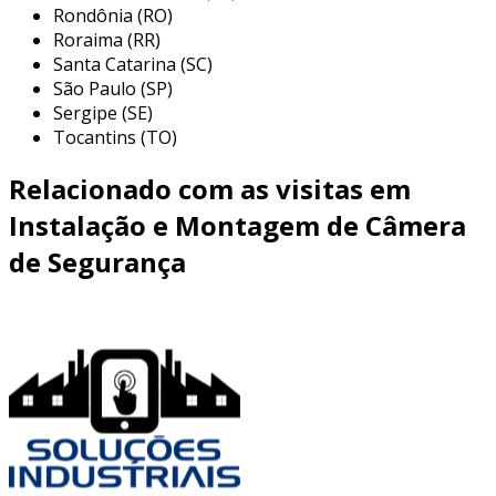
Rondônia (RO)
a prevenir roubos e invasões.
Roraima (RR)
comércios:
essenciais para evitar furtos e
Santa Catarina (SC)
monitorar atividades suspeitas, além de
São Paulo (SP)
melhorar a confiança dos clientes ao
Sergipe (SE)
perceberem um ambiente seguro.
Tocantins (TO)
espaços públicos:
utilizadas em praças,
Relacionado com as visitas em
parques e ruas para monitorar a
segurança da comunidade, auxiliando
Instalação e Montagem de Câmera
autoridades na prevenção de crimes.
de Segurança
indústrias:
muito importantes para
proteger instalações e equipamentos,
reduzindo riscos de vandalismo e
garantindo a segurança dos
colaboradores.
essas aplicações destacam a importância das
câmeras de segurança como um elemento
crucial em diferentes contextos, contribuindo