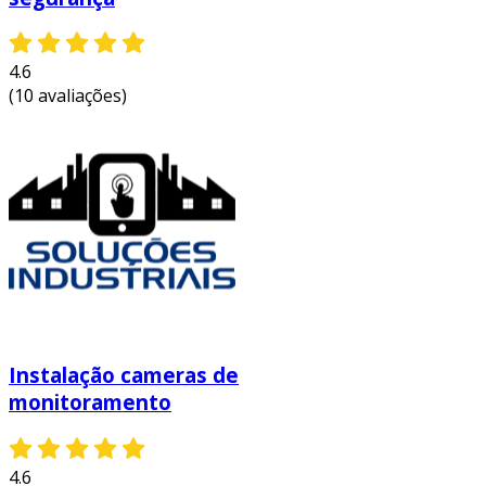
sobre a segurança.
coleta de provas:
em caso de incidentes,
as gravações podem ser usadas como
4.6
evidência para investigações policiais e
(10 avaliações)
ações judiciais.
resolução de conflitos:
as gravações
podem ajudar a resolver disputas ou mal-
entendidos, provendo clareza sobre
situações que ocorreram em sua ausência.
esses benefícios demonstram como a adoção
de sistemas de câmeras de segurança pode
trazer segurança adicional e tranquilidade para
quem possui propriedades, além de contribuir
Instalação cameras de
para uma sociedade mais protegida.
monitoramento
esteja atento à proteção do que é seu.
entre
em contato e solicite um orçamento
personalizado!
4.6