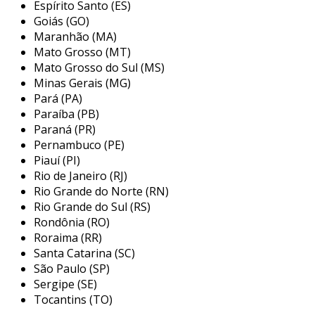
recursos como visão noturna, análise de
Espírito Santo (ES)
movimento e conectividade com a internet, o
Goiás (GO)
Maranhão (MA)
que torna a instalação ainda mais eficaz e
Mato Grosso (MT)
atraente.
Mato Grosso do Sul (MS)
principais tipos de câmeras de
Minas Gerais (MG)
segurança para residência
Pará (PA)
Paraíba (PB)
ao considerar a instalação de câmeras de
Paraná (PR)
segurança, é fundamental escolher o tipo certo
Pernambuco (PE)
Piauí (PI)
de câmera que atenda às necessidades
Rio de Janeiro (RJ)
específicas da sua casa. abaixo estão alguns
Rio Grande do Norte (RN)
dos principais tipos utilizados em residências:
Rio Grande do Sul (RS)
Rondônia (RO)
câmeras analógicas:
são as mais
Roraima (RR)
tradicionais, transmitindo imagens em
Santa Catarina (SC)
tempo real por meio de cabos coaxiais.
São Paulo (SP)
embora sejam econômicas, a qualidade da
Sergipe (SE)
imagem é inferior às câmeras digitais.
Tocantins (TO)
câmeras ip:
utilizam a internet para