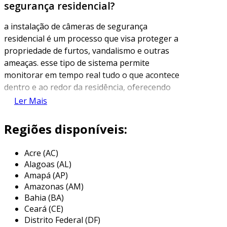
segurança residencial?
a instalação de câmeras de segurança
residencial é um processo que visa proteger a
propriedade de furtos, vandalismo e outras
ameaças. esse tipo de sistema permite
monitorar em tempo real tudo o que acontece
dentro e ao redor da residência, oferecendo
tranquilidade aos moradores. as câmeras
Ler Mais
podem ser conectadas a um sistema de
gravação e a um aplicativo de smartphone,
Regiões disponíveis:
permitindo o acesso às imagens a qualquer
momento.
Acre (AC)
Alagoas (AL)
além da segurança, as câmeras também atuam
Amapá (AP)
como um elemento dissuasório, já que muitos
Amazonas (AM)
criminosos desistem de agir ao perceber que
Bahia (BA)
estão sendo filmados. a tecnologia atual
Ceará (CE)
oferece diversas opções de câmeras, com
Distrito Federal (DF)