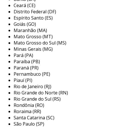
gerenciamento.
Ceará (CE)
Distrito Federal (DF)
a história da prime tecnologia começou em
Espírito Santo (ES)
1996, com um forte foco em segurança
Goiás (GO)
eletrônica e o desenvolvimento de sistemas
Maranhão (MA)
proprietários. desde o início, a empresa
Mato Grosso (MT)
destacou-se pela sua dedicação à inovação
Mato Grosso do Sul (MS)
tecnológica. em 2008, consolidou sua expertise
Minas Gerais (MG)
em super segurança, especializando-se em
Pará (PA)
tecnologias avançadas de controle de acesso, e,
Paraíba (PB)
em 2014, passou a oferecer serviços de
Paraná (PR)
portaria virtual, ampliando seu portfólio. com a
Pernambuco (PE)
Piauí (PI)
introdução do conceito 360⁰ em 2019 e a
Rio de Janeiro (RJ)
humanização do atendimento em 2021, a prime
Rio Grande do Norte (RN)
tecnologia se estabeleceu como referência em
Rio Grande do Sul (RS)
serviços personalizados. em 2023, a empresa
Rondônia (RO)
lançou a primeira portaria ativa, integrando
Roraima (RR)
inteligência artificial para atender com
Santa Catarina (SC)
segurança e eficácia.
São Paulo (SP)