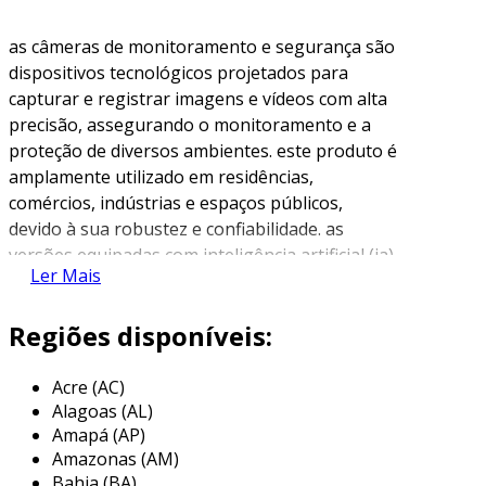
as câmeras de monitoramento e segurança são
dispositivos tecnológicos projetados para
capturar e registrar imagens e vídeos com alta
precisão, assegurando o monitoramento e a
proteção de diversos ambientes. este produto é
amplamente utilizado em residências,
comércios, indústrias e espaços públicos,
devido à sua robustez e confiabilidade. as
versões equipadas com inteligência artificial (ia)
Ler Mais
oferecem funcionalidades avançadas, como
detecção de movimentos atípicos,
Regiões disponíveis:
reconhecimento facial ou de objetos, e envio de
alertas automatizados em tempo real. essas
características agregam maior assertividade,
Acre (AC)
Alagoas (AL)
reduzem falsos alarmes e tornam o
Amapá (AP)
monitoramento mais eficiente, atendendo aos
Amazonas (AM)
mais altos padrões de segurança e
Bahia (BA)