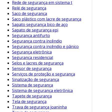
Instalação e Manutenção
Rede de segurança em sistema t
Relé de segurança
A instalação de câmeras de segurança deve ser
Saco de segurança
feita de forma estratégica. Posicione as
Saco plástico com lacre de segurança
câmeras em locais que ofereçam a melhor
Sapato segurança bico de aço
Sapato de segurança epi
cobertura da área. Em seguida, ajuste as
Segurança antifurto
configurações conforme necessário.
Segurança contra incêndio
Além disso, a manutenção regular das câmeras
Segurança contra incêndio e pânico
Segurança eletrônica
é fundamental. Isso inclui verificar as conexões
Segurança residencial
e garantir que as lentes estejam limpas. A
Selos e lacres de segurança
realização de testes para assegurar que a
Sensor de segurança
gravação está funcionando corretamente
Serviços de proteção e segurança
também é recomendada.
Sinalização de segurança
Sistema de segurança
Considerações Finais
Sistema de segurança eletrônica
Tapete de segurança
Em conclusão, investir em uma câmera de
Tela de segurança
segurança é um passo crucial para proteger
Trava de segurança joaninha
sua propriedade e entes queridos. A variedade