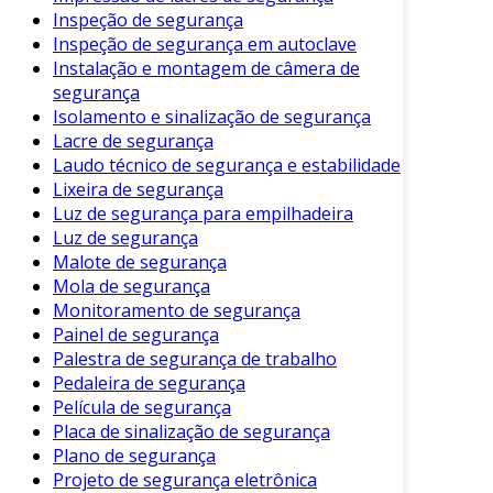
Escolher a câmera de segurança certa depende
Inspeção de segurança
de diversos fatores. Antes de tomar uma
Inspeção de segurança em autoclave
decisão, considere os seguintes aspectos:
Instalação e montagem de câmera de
segurança
Necessidade de Resolução
: Câmeras de
Isolamento e sinalização de segurança
alta definição fornecem imagens mais
Lacre de segurança
nítidas.
Laudo técnico de segurança e estabilidade
Lixeira de segurança
Tipo de Ambiente
: Avalie se a câmera
Luz de segurança para empilhadeira
será instalada interna ou externamente.
Luz de segurança
Conectividade
: Considere se você deseja
Malote de segurança
acesso remoto às imagens.
Mola de segurança
Monitoramento de segurança
Orçamento
: Defina um limite de gastos
Painel de segurança
para escolher opções que se adequem ao
Palestra de segurança de trabalho
seu bolso.
Pedaleira de segurança
Recursos Adicionais
: Algumas câmeras
Película de segurança
Placa de sinalização de segurança
oferecem recursos como visão noturna e
Plano de segurança
detecção de movimento.
Projeto de segurança eletrônica