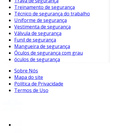
Trava de segurança
de opções disponíveis no mercado possibilita
Treinamento de segurança
que você encontre a solução ideal para suas
Técnico de segurança do trabalho
necessidades. Além disso, a funcionalidade e a
Uniforme de segurança
tecnologia modernas garantem
Vestimenta de segurança
monitoramento eficiente.
Válvula de segurança
Funil de segurança
Portanto, não deixe a segurança de lado.
Mangueira de segurança
Escolher a câmera certa pode fazer toda a
Óculos de segurança com grau
diferença na prevenção contra crimes e na
óculos de segurança
proteção do que é mais importante. Adote a
Sobre Nós
segurança como prioridade, e peça ajuda de
Mapa do site
especialistas para obter uma instalação
Política de Privacidade
adequada e eficaz.
Termos de Uso