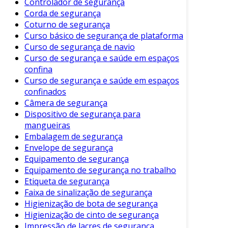
Controlador de segurança
necessidades. Os principais tipos incluem:
Corda de segurança
Coturno de segurança
Câmeras Analógicas
: Mais simples e
Curso básico de segurança de plataforma
econômicas, conectadas a um gravador de
Curso de segurança de navio
vídeo.
Curso de segurança e saúde em espaços
confina
Câmeras IP
: Oferecem imagens de alta
Curso de segurança e saúde em espaços
definição e podem ser acessadas pela
confinados
internet.
Câmera de segurança
Câmeras Dome
: Compactas e discretas,
Dispositivo de segurança para
ideais para ambientes internos.
mangueiras
Embalagem de segurança
Câmeras Bullet
: Com um design mais
Envelope de segurança
robusto, são ótimas para áreas externas.
Equipamento de segurança
Câmeras PTZ (Pan-Tilt-Zoom)
: Podem
Equipamento de segurança no trabalho
ser movimentadas remotamente,
Etiqueta de segurança
oferecendo uma visão mais abrangente.
Faixa de sinalização de segurança
Higienização de bota de segurança
Como Escolher a Câmera Ideal
Higienização de cinto de segurança
Impressão de lacres de segurança