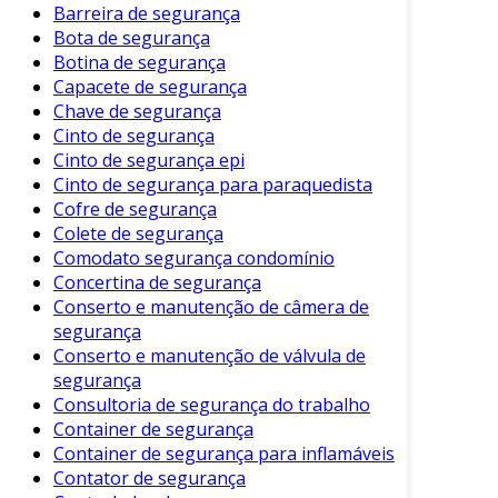
Barreira de segurança
investigações.
Bota de segurança
Botina de segurança
Monitoramento Remoto
: Muitas
Capacete de segurança
câmeras permitem que você veja as
Chave de segurança
imagens de qualquer lugar via
Cinto de segurança
smartphone.
Cinto de segurança epi
Melhoria na Segurança
: A vigilância
Cinto de segurança para paraquedista
constante pode ajudar a evitar acidentes e
Cofre de segurança
problemas de segurança.
Colete de segurança
Comodato segurança condomínio
Tranquilidade Mental
: Saber que sua
Concertina de segurança
propriedade está sendo monitorada
Conserto e manutenção de câmera de
proporciona paz de espírito.
segurança
Conserto e manutenção de válvula de
Tipos de Câmeras de Segurança
segurança
Consultoria de segurança do trabalho
Adicionalmente, é importante conhecer os
Container de segurança
diferentes tipos de câmeras de segurança
Container de segurança para inflamáveis
disponíveis no mercado. Eles variam em
Contator de segurança
funcionalidade e design, atendendo a diversas