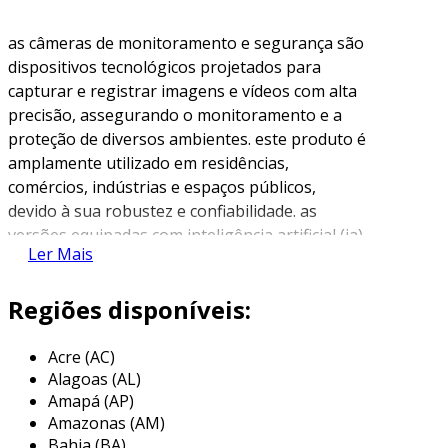
as câmeras de monitoramento e segurança são
dispositivos tecnológicos projetados para
capturar e registrar imagens e vídeos com alta
precisão, assegurando o monitoramento e a
proteção de diversos ambientes. este produto é
amplamente utilizado em residências,
comércios, indústrias e espaços públicos,
devido à sua robustez e confiabilidade. as
versões equipadas com inteligência artificial (ia)
Ler Mais
oferecem funcionalidades avançadas, como
detecção de movimentos atípicos,
Regiões disponíveis:
reconhecimento facial ou de objetos, e envio de
alertas automatizados em tempo real. essas
características agregam maior assertividade,
Acre (AC)
Alagoas (AL)
reduzem falsos alarmes e tornam o
Amapá (AP)
monitoramento mais eficiente, atendendo aos
Amazonas (AM)
mais altos padrões de segurança e
Bahia (BA)