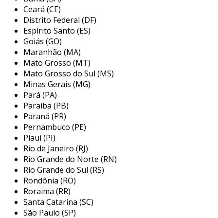
gerenciamento.
Ceará (CE)
Distrito Federal (DF)
a história da prime tecnologia começou em
Espírito Santo (ES)
1996, com um forte foco em segurança
Goiás (GO)
eletrônica e o desenvolvimento de sistemas
Maranhão (MA)
proprietários. desde o início, a empresa
Mato Grosso (MT)
destacou-se pela sua dedicação à inovação
Mato Grosso do Sul (MS)
tecnológica. em 2008, consolidou sua expertise
Minas Gerais (MG)
em super segurança, especializando-se em
Pará (PA)
tecnologias avançadas de controle de acesso, e,
Paraíba (PB)
em 2014, passou a oferecer serviços de
Paraná (PR)
portaria virtual, ampliando seu portfólio. com a
Pernambuco (PE)
Piauí (PI)
introdução do conceito 360⁰ em 2019 e a
Rio de Janeiro (RJ)
humanização do atendimento em 2021, a prime
Rio Grande do Norte (RN)
tecnologia se estabeleceu como referência em
Rio Grande do Sul (RS)
serviços personalizados. em 2023, a empresa
Rondônia (RO)
lançou a primeira portaria ativa, integrando
Roraima (RR)
inteligência artificial para atender com
Santa Catarina (SC)
segurança e eficácia.
São Paulo (SP)