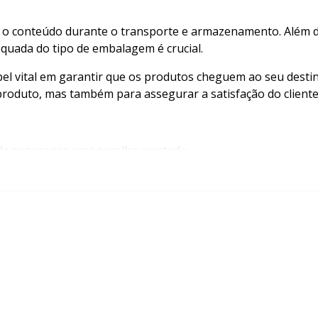
 o conteúdo durante o transporte e armazenamento. Além di
quada do tipo de embalagem é crucial.
ital em garantir que os produtos cheguem ao seu destino
roduto, mas também para assegurar a satisfação do cliente
de segurança uma escolha acertada:
evita danos durante o transporte.
tes externos, mantendo os produtos secos e seguros.
 dificultam a abertura por crianças e outros usuários indese
s para indicar potencial risco.
 materiais que podem ser reciclados, promovendo a sustenta
duto, mas também contribuem para uma operação logística 