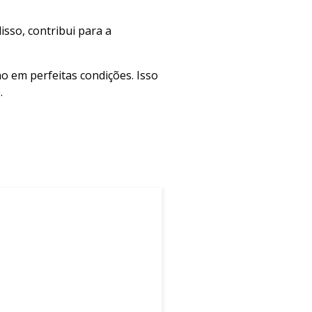
sso, contribui para a
 em perfeitas condições. Isso
.
jados.
bilidade.
mais eficiente.