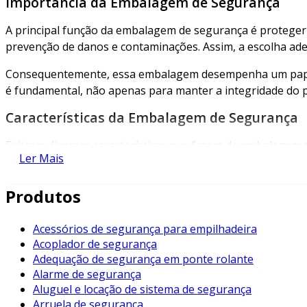
Importância da Embalagem de Segurança
A principal função da embalagem de segurança é proteger
prevenção de danos e contaminações. Assim, a escolha ade
Consequentemente, essa embalagem desempenha um papel v
é fundamental, não apenas para manter a integridade do p
Características da Embalagem de Segurança
Existem diversas características que fazem da embalagem 
Ler Mais
Durabilidade
: Produzida com materiais resistentes, 
Produtos
Impermeabilidade
: Protege contra umidade e agen
Design Seguro
: Muitas vezes, incorporam fechos que
Acessórios de segurança para empilhadeira
Sinalização
: Muitas embalagens incluem alertas visuai
Acoplador de segurança
Adequação de segurança em ponte rolante
Reciclabilidade
: Há uma tendência crescente de usar
Alarme de segurança
Esses atributos garantem não somente a segurança do pro
Aluguel e locação de sistema de segurança
Arruela de segurança