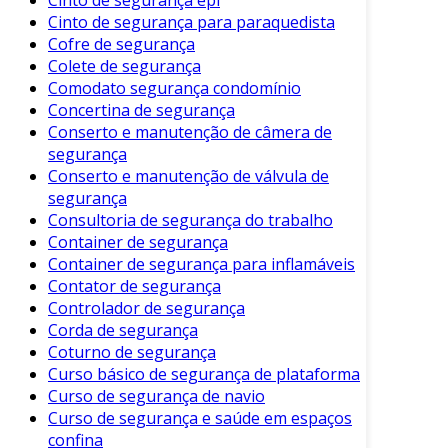
Cinto de segurança epi
inspecionados.
Cinto de segurança para paraquedista
Coleta de Informações
: Reúna dados
Cofre de segurança
sobre acidentes anteriores, inspeções
Colete de segurança
Comodato segurança condomínio
anteriores e qualquer incidente conhecido.
Concertina de segurança
Checklists
: Utilize checklists específicos
Conserto e manutenção de câmera de
para garantir que todos os aspectos
segurança
importantes sejam cobertos durante a
Conserto e manutenção de válvula de
inspeção.
segurança
Consultoria de segurança do trabalho
Inspeção Visual
: Realize inspeções visuais
Container de segurança
detalhadas, observando condições de
Container de segurança para inflamáveis
trabalho, uso de equipamentos de
Contator de segurança
proteção e práticas operacionais.
Controlador de segurança
Documentação
: Registre todas as
Corda de segurança
Coturno de segurança
observações e não conformidades
Curso básico de segurança de plataforma
encontradas durante a inspeção.
Curso de segurança de navio
Análise e Ações Corretivas
: Após a
Curso de segurança e saúde em espaços
inspeção, analise as informações
confina