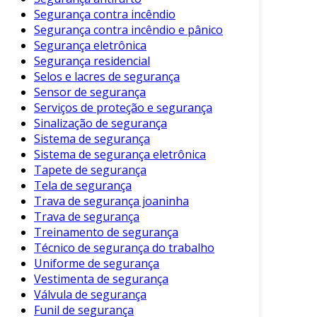
recomendados, destacam-se:
Segurança contra incêndio
Checklists Digitais
: Facilitam o registro e
Segurança contra incêndio e pânico
Segurança eletrônica
acompanhamento das inspeções.
Segurança residencial
Aplicativos de Gestão de Segurança
:
Selos e lacres de segurança
Auxiliam na documentação e no
Sensor de segurança
gerenciamento das ações corretivas.
Serviços de proteção e segurança
Sinalização de segurança
Equipamentos de Proteção Individual
Sistema de segurança
(EPIs)
: Garantem que os colaboradores
Sistema de segurança eletrônica
estejam protegidos durante a inspeção.
Tapete de segurança
Tela de segurança
Adicionalmente, a capacitação dos funcionários
Trava de segurança joaninha
para reconhecer riscos e realizar inspeções é
Trava de segurança
crucial. Treinamentos regulares garantem que
Treinamento de segurança
todos estejam alinhados com os procedimentos
Técnico de segurança do trabalho
e normas de segurança.
Uniforme de segurança
Vestimenta de segurança
Conclusão
Válvula de segurança
Funil de segurança
Em suma, a inspeção de segurança é um