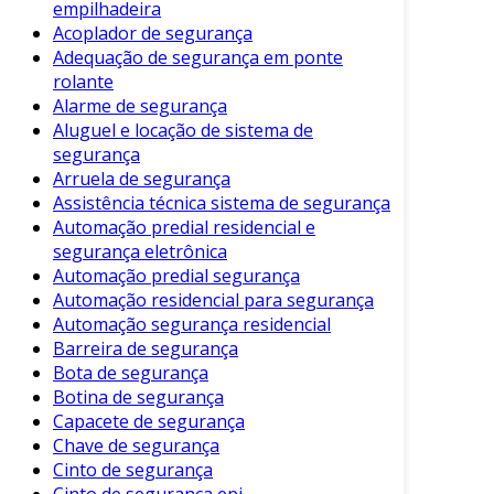
empilhadeira
regular garante o cumprimento das normas de
Acoplador de segurança
segurança, evitando penalidades legais.
Adequação de segurança em ponte
Outro ponto relevante é que essa prática
rolante
Alarme de segurança
aumenta a conscientização dos colaboradores.
Aluguel e locação de sistema de
Quando os funcionários veem que a empresa
segurança
se preocupa com sua segurança, a moral e a
Arruela de segurança
produtividade tendem a aumentar. Portanto, o
Assistência técnica sistema de segurança
compromisso com a segurança se reflete não
Automação predial residencial e
apenas na saúde dos trabalhadores, mas
segurança eletrônica
também no desempenho geral da organização.
Automação predial segurança
Automação residencial para segurança
Etapas da Inspeção de Segurança
Automação segurança residencial
Barreira de segurança
A realização de uma inspeção de segurança
Bota de segurança
eficaz envolve várias etapas. A seguir,
Botina de segurança
apresentamos um guia simples:
Capacete de segurança
Chave de segurança
Planejamento da Inspeção
: Defina quais
Cinto de segurança
áreas e equipamentos precisam ser