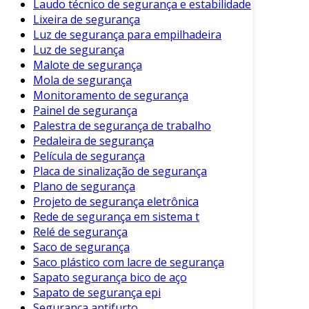
Laudo técnico de segurança e estabilidade
máquinas e ferramentas.
Lixeira de segurança
Inspeção de Saúde
: Examina fatores que
Luz de segurança para empilhadeira
podem afetar a saúde dos trabalhadores,
Luz de segurança
como ergonomia e exposição a
Malote de segurança
substâncias perigosas.
Mola de segurança
Monitoramento de segurança
Além desses, as inspeções podem ser
Painel de segurança
programadas ou não programadas. As
Palestra de segurança de trabalho
inspeções programadas são realizadas em
Pedaleira de segurança
intervalos regulares, enquanto as não
Película de segurança
Placa de sinalização de segurança
programadas acontecem em resposta a
Plano de segurança
incidentes ou mudanças no ambiente de
Projeto de segurança eletrônica
trabalho.
Rede de segurança em sistema t
Ferramentas e Recursos
Relé de segurança
Saco de segurança
O uso de ferramentas adequadas é essencial
Saco plástico com lacre de segurança
para realizar inspeções de segurança de
Sapato segurança bico de aço
Sapato de segurança epi
maneira eficiente. Entre os recursos
Segurança antifurto