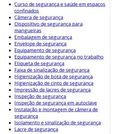
coletadas e desenvolva um plano de ação
Curso de segurança e saúde em espaços
para corrigir os problemas identificados.
confinados
Câmera de segurança
Reavaliação
: Programe inspeções
Dispositivo de segurança para
regulares para garantir a continuidade da
mangueiras
segurança no ambiente de trabalho.
Embalagem de segurança
Envelope de segurança
Tipos de Inspeções de Segurança
Equipamento de segurança
Equipamento de segurança no trabalho
Existem diferentes tipos de inspeções de
Etiqueta de segurança
segurança que podem ser realizadas. Conhecê-
Faixa de sinalização de segurança
las pode ajudar a escolher a abordagem mais
Higienização de bota de segurança
adequada para cada situação. Veja alguns
Higienização de cinto de segurança
exemplos:
Impressão de lacres de segurança
Inspeção de segurança
Inspeção de Segurança Geral
: Avalia
Inspeção de segurança em autoclave
condições de trabalho, políticas e práticas
Instalação e montagem de câmera de
de segurança de forma abrangente.
segurança
Inspeção de Equipamentos
: Foca na
Isolamento e sinalização de segurança
Lacre de segurança
verificação do estado e segurança de