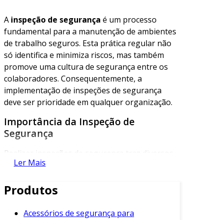
A
inspeção de segurança
é um processo
fundamental para a manutenção de ambientes
de trabalho seguros. Esta prática regular não
só identifica e minimiza riscos, mas também
promove uma cultura de segurança entre os
colaboradores. Consequentemente, a
implementação de inspeções de segurança
deve ser prioridade em qualquer organização.
Importância da Inspeção de
Segurança
Realizar inspeções de segurança traz diversos
Ler Mais
benefícios para as empresas. Em primeiro
lugar, ajuda a prevenir acidentes de trabalho.
Produtos
Ao identificar potenciais riscos, é possível
implementar medidas corretivas antes que
ocorram incidentes. Além disso, a inspeção
Acessórios de segurança para