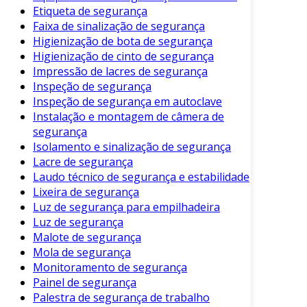
Estilo
: Disponíveis em diferentes modelos,
Etiqueta de segurança
podem ser usadas em ambientes
Faixa de sinalização de segurança
informais.
Higienização de bota de segurança
Higienização de cinto de segurança
Além dos benefícios mencionados, as botinas
Impressão de lacres de segurança
de segurança são uma exigência legal em
Inspeção de segurança
muitos setores. Portanto, seu uso promove a
Inspeção de segurança em autoclave
conformidade com as normas de segurança
Instalação e montagem de câmera de
ocupacional.
segurança
Isolamento e sinalização de segurança
Diferentes Tipos de Botinas de
Lacre de segurança
Segurança
Laudo técnico de segurança e estabilidade
Lixeira de segurança
O mercado oferece uma variedade de botinas
Luz de segurança para empilhadeira
de segurança, cada uma projetada para
Luz de segurança
atender a necessidades específicas. Os
Malote de segurança
principais tipos incluem:
Mola de segurança
Monitoramento de segurança
Botina com Biqueira de Aço
: Ideal para
Painel de segurança
ambientes com risco de impacto.
Palestra de segurança de trabalho