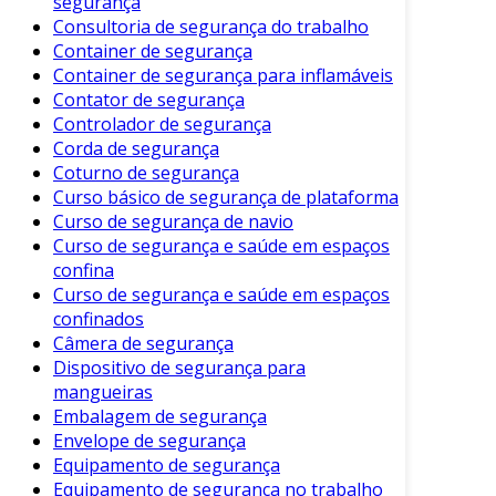
segurança
Essas características fazem das botinas de
Consultoria de segurança do trabalho
segurança uma escolha inteligente para quem
Container de segurança
Container de segurança para inflamáveis
precisa de proteção e conforto no trabalho.
Contator de segurança
Vantagens do Uso de Botinas de
Controlador de segurança
Segurança
Corda de segurança
Coturno de segurança
O uso de botinas de segurança traz uma série
Curso básico de segurança de plataforma
de vantagens para os trabalhadores. Entre os
Curso de segurança de navio
principais benefícios, podemos listar:
Curso de segurança e saúde em espaços
confina
Proteção Eficiente
: Mantém os pés
Curso de segurança e saúde em espaços
seguros contra quedas e impactos.
confinados
Câmera de segurança
Durabilidade
: Fabricadas com materiais
Dispositivo de segurança para
resistentes, têm vida útil longa.
mangueiras
Conforto
: Designs ergonômicos
Embalagem de segurança
garantem conforto mesmo em longas
Envelope de segurança
Equipamento de segurança
jornadas.
Equipamento de segurança no trabalho