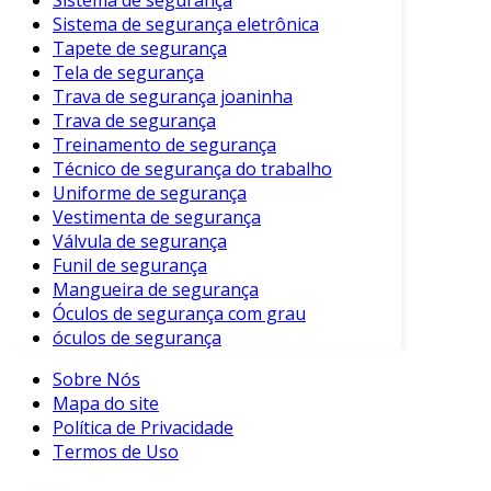
Sistema de segurança
adequado às suas necessidades. Veja os
Sistema de segurança eletrônica
principais:
Tapete de segurança
Tela de segurança
Tipo de Atividade
: O ambiente de
Trava de segurança joaninha
trabalho pode exigir características
Trava de segurança
específicas.
Treinamento de segurança
Técnico de segurança do trabalho
Tamanho e Ajuste
: Um bom ajuste é
Uniforme de segurança
essencial para garantir conforto e
Vestimenta de segurança
segurança.
Válvula de segurança
Certificação
: Assegure-se de que o
Funil de segurança
modelo escolhido atenda às normas de
Mangueira de segurança
segurança.
Óculos de segurança com grau
óculos de segurança
Condições Climáticas
: A
impermeabilidade ou ventilação pode ser
Sobre Nós
um fator decisivo.
Mapa do site
Política de Privacidade
Considerar esses fatores auxilia na seleção da
Termos de Uso
botina ideal, promovendo segurança e