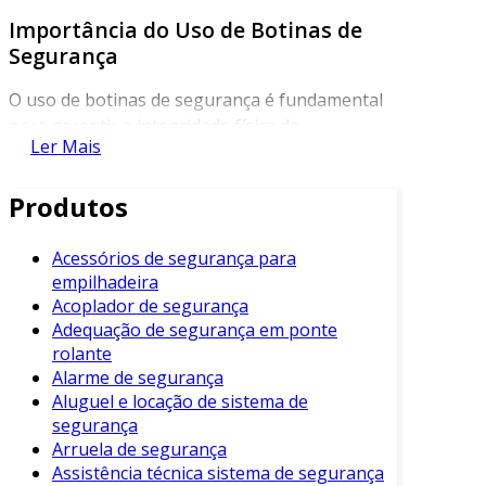
Importância do Uso de Botinas de
Segurança
O uso de botinas de segurança é fundamental
para garantir a integridade física do
Ler Mais
trabalhador. Além de proteção, elas oferecem
conforto durante longas horas de uso. Esse
Produtos
tipo de calçado é projetado para resistir a
diversos riscos no ambiente de trabalho.
Acessórios de segurança para
A segurança deve ser uma prioridade em
empilhadeira
qualquer setor industrial. Consequentemente, a
Acoplador de segurança
botina desempenha um papel crucial na
Adequação de segurança em ponte
redução de acidentes de trabalho. Esses
rolante
Alarme de segurança
calçados protegem contra quedas de objetos
Aluguel e locação de sistema de
pesados, perfurações e impactos.
segurança
Características das Botinas de
Arruela de segurança
Segurança
Assistência técnica sistema de segurança