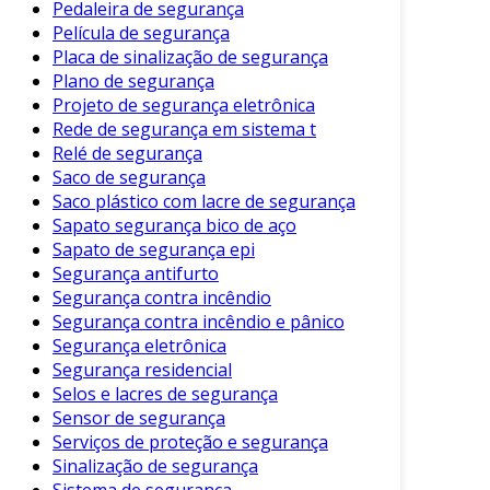
Pedaleira de segurança
Botina com Biqueira Composite
: Leve e
Película de segurança
não metálica, adequada para áreas que
Placa de sinalização de segurança
proíbem metais.
Plano de segurança
Botina Impermeável
: Proporciona
Projeto de segurança eletrônica
proteção contra água e umidade.
Rede de segurança em sistema t
Relé de segurança
Botina Antiderrapante
: Possui solado
Saco de segurança
especial para evitar escorregões.
Saco plástico com lacre de segurança
Sapato segurança bico de aço
Escolher o tipo adequado é fundamental para
Sapato de segurança epi
garantir a proteção desejada. Assim, é sempre
Segurança antifurto
recomendável avaliar o ambiente de trabalho
Segurança contra incêndio
para selecionar o modelo mais apropriado.
Segurança contra incêndio e pânico
Segurança eletrônica
Como Escolher a Botina de
Segurança residencial
Segurança Ideal
Selos e lacres de segurança
Sensor de segurança
Na hora de escolher uma botina de segurança,
Serviços de proteção e segurança
é importante considerar alguns fatores. Esses
Sinalização de segurança
critérios garantem a escolha do modelo mais