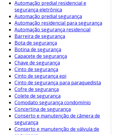
Automação predial residencial e
As botinas de segurança possuem diversas
segurança eletrônica
características que as tornam adequadas para
Automação predial segurança
Automação residencial para segurança
uso profissional. Entre as principais, destacam-
Automação segurança residencial
se:
Barreira de segurança
Material e Construção
: São fabricadas
Bota de segurança
Botina de segurança
com materiais resistentes, como couro,
Capacete de segurança
poliéster ou PVC.
Chave de segurança
Proteção
: Contam com biqueira de
Cinto de segurança
proteção, geralmente em aço ou
Cinto de segurança epi
composite.
Cinto de segurança para paraquedista
Cofre de segurança
Solado Antiderrapante
: O solado é
Colete de segurança
projetado para evitar escorregões em
Comodato segurança condomínio
superfícies molhadas ou ásperas.
Concertina de segurança
Conforto
: Muitas botinas vêm com
Conserto e manutenção de câmera de
palmilhas acolchoadas, garantindo
segurança
Conserto e manutenção de válvula de
conforto durante o uso prolongado.