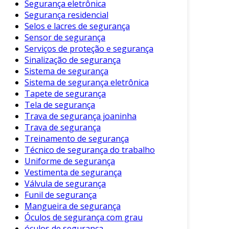
Segurança eletrônica
fabricante ao realizar a limpeza.
Segurança residencial
Selos e lacres de segurança
Utilize apenas produtos que não sejam
Sensor de segurança
agressivos ao material do cinto.
Serviços de proteção e segurança
Mantenha registros das limpezas para
Sinalização de segurança
garantir a regularidade.
Sistema de segurança
Sistema de segurança eletrônica
Seguir esses passos proporciona não apenas
Tapete de segurança
segurança, mas também conforto e
Tela de segurança
tranquilidade durante as viagens. Portanto,
Trava de segurança joaninha
nunca subestime a importância de um cinto de
Trava de segurança
Treinamento de segurança
segurança limpo e bem conservado.
Técnico de segurança do trabalho
Uniforme de segurança
Vestimenta de segurança
Válvula de segurança
Funil de segurança
Mangueira de segurança
Óculos de segurança com grau
óculos de segurança