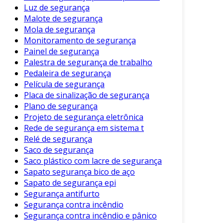
Luz de segurança
do veículo e do ambiente em que ele circula.
Malote de segurança
Como regra geral, recomenda-se limpar os
Mola de segurança
cintos de segurança a cada três meses. Porém,
Monitoramento de segurança
se você transporta crianças ou animais de
Painel de segurança
estimação, pode ser necessário aumentar essa
Palestra de segurança de trabalho
frequência.
Pedaleira de segurança
Película de segurança
Conclusão
Placa de sinalização de segurança
Plano de segurança
A higienização de cintos de segurança é um
Projeto de segurança eletrônica
procedimento simples, mas de grande
Rede de segurança em sistema t
importância. Manter os cintos limpos não
Relé de segurança
apenas protege a saúde dos ocupantes, mas
Saco de segurança
também prolonga a vida útil do equipamento.
Saco plástico com lacre de segurança
Portanto, estabeleça uma rotina de limpeza e
Sapato segurança bico de aço
Sapato de segurança epi
mantenha seu veículo mais seguro e higiênico.
Segurança antifurto
Dicas Adicionais:
Segurança contra incêndio
Segurança contra incêndio e pânico
Sempre considere as orientações do