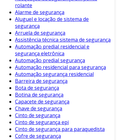
para sua durabilidade. Poeira e sujeira podem
rolante
Alarme de segurança
causar desgaste prematuro do tecido,
Aluguel e locação de sistema de
comprometendo sua função. Portanto, a
segurança
higienização regular é uma prática
Arruela de segurança
recomendada para qualquer proprietário de
Assistência técnica sistema de segurança
veículo.
Automação predial residencial e
segurança eletrônica
Métodos de Higienização
Automação predial segurança
Automação residencial para segurança
Existem diversos métodos para realizar a
Automação segurança residencial
higienização dos cintos de segurança. A seguir,
Barreira de segurança
estão algumas abordagens comuns e eficazes:
Bota de segurança
Botina de segurança
1. Preparação
Capacete de segurança
Antes de começar a limpeza, é importante
Chave de segurança
preparar os materiais. Você precisará de:
Cinto de segurança
Cinto de segurança epi
Água morna
Cinto de segurança para paraquedista
Cofre de segurança
Sabão neutro ou detergente suave