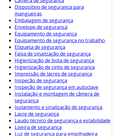
Câmera de segurança
força para não danificar o tecido.
Dispositivo de segurança para
mangueiras
4. Enxágue
Embalagem de segurança
Envelope de segurança
Após a escovação, enxágue o cinto com água
Equipamento de segurança
limpa para remover qualquer resíduo de sabão.
Equipamento de segurança no trabalho
É fundamental não deixar o produto de limpeza
Etiqueta de segurança
no cinto, pois pode causar danos a longo
Faixa de sinalização de segurança
prazo.
Higienização de bota de segurança
Higienização de cinto de segurança
5. Secagem
Impressão de lacres de segurança
Inspeção de segurança
Finalmente, para secar o cinto, utilize um pano
Inspeção de segurança em autoclave
limpo para remover o excesso de água. Em
Instalação e montagem de câmera de
seguida, pendure o cinto em um local arejado,
segurança
evitando a exposição direta ao sol, que pode
Isolamento e sinalização de segurança
causar descoloração.
Lacre de segurança
Laudo técnico de segurança e estabilidade
Frequência de Limpeza
Lixeira de segurança
Luz de segurança para empilhadeira
A frequência da higienização depende do uso