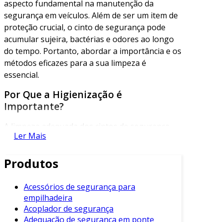
aspecto fundamental na manutenção da
segurança em veículos. Além de ser um item de
proteção crucial, o cinto de segurança pode
acumular sujeira, bactérias e odores ao longo
do tempo. Portanto, abordar a importância e os
métodos eficazes para a sua limpeza é
essencial.
Por Que a Higienização é
Importante?
A limpeza adequada dos cintos de segurança
Ler Mais
não é apenas uma questão estética. Ela
também impacta diretamente a saúde dos
Produtos
ocupantes do veículo. Cintos sujos podem
conter ácaros, vírus e bactérias que podem ser
prejudiciais. Assim, a higienização garante um
Acessórios de segurança para
empilhadeira
ambiente mais seguro e saudável.
Acoplador de segurança
Além disso, a manutenção dos cintos contribui
Adequação de segurança em ponte