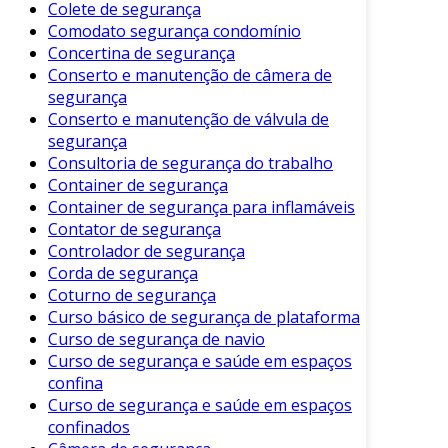
Colete de segurança
Escova de cerdas macias
Comodato segurança condomínio
Concertina de segurança
Pano limpo
Conserto e manutenção de câmera de
Recipiente para misturar a solução
segurança
Conserto e manutenção de válvula de
2. Remoção do Cinto
segurança
Consultoria de segurança do trabalho
Primeiramente, remova o cinto de segurança
Container de segurança
do veículo, se possível. Isso proporciona um
Container de segurança para inflamáveis
acesso mais fácil e evita danos à fivela ou
Contator de segurança
outros componentes. Consulte o manual do
Controlador de segurança
veículo para orientações específicas.
Corda de segurança
Coturno de segurança
3. Limpeza da Superfície
Curso básico de segurança de plataforma
Curso de segurança de navio
Misture água morna com sabão neutro em um
Curso de segurança e saúde em espaços
recipiente. Em seguida, mergulhe a escova de
confina
cerdas macias na solução e esfregue
Curso de segurança e saúde em espaços
suavemente o cinto de segurança. Faça isso
confinados
com cuidado, evitando esfregar com muita