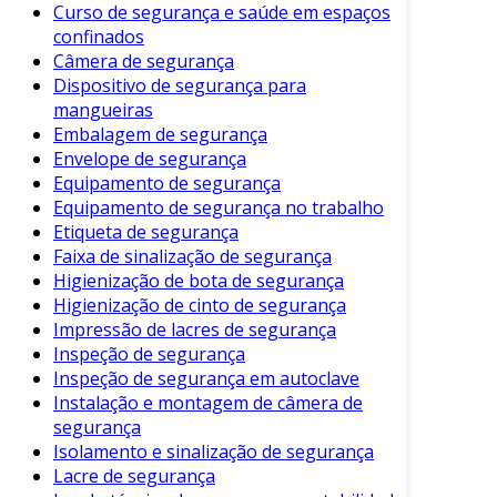
Curso de segurança e saúde em espaços
inteligente para empresas que buscam otimizar
confinados
seus processos.
Câmera de segurança
Dispositivo de segurança para
Aplicações Comuns
mangueiras
Embalagem de segurança
As mangueiras de segurança são amplamente
Envelope de segurança
utilizadas em várias indústrias. Entre as
Equipamento de segurança
principais aplicações, destacam-se:
Equipamento de segurança no trabalho
Etiqueta de segurança
Indústria Química
: Transporte de
Faixa de sinalização de segurança
produtos químicos e solventes.
Higienização de bota de segurança
Setor Alimentício
: Cuidado rigoroso na
Higienização de cinto de segurança
movimentação de líquidos alimentares.
Impressão de lacres de segurança
Inspeção de segurança
Construção Civil
: Utilizadas em chuveiros
Inspeção de segurança em autoclave
e sistemas de hidrantes.
Instalação e montagem de câmera de
Manutenção Industrial
: Eles são
segurança
indispensáveis nas linhas de produção
Isolamento e sinalização de segurança
Lacre de segurança
para evitar riscos.