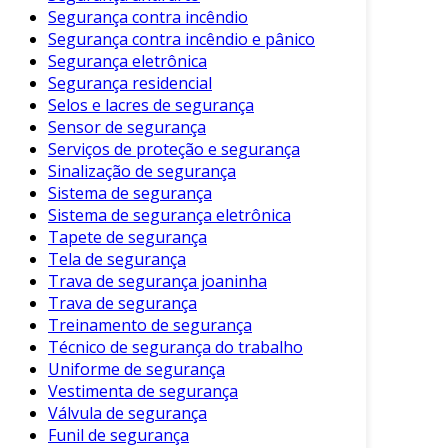
condições é essencial para prolongar sua vida
Segurança contra incêndio
útil e desempenho. Algumas dicas de cuidado
Segurança contra incêndio e pânico
Segurança eletrônica
incluem:
Segurança residencial
Inspeção Regular
: Verifique o estado da
Selos e lacres de segurança
mangueira frequentemente, buscando
Sensor de segurança
Serviços de proteção e segurança
por desgastes ou corrosões.
Sinalização de segurança
Armazenamento Adequado
: Mantenha
Sistema de segurança
as mangueiras em locais secos e limpos,
Sistema de segurança eletrônica
longe de produtos químicos agressivos.
Tapete de segurança
Tela de segurança
Evite Exposição Excessiva ao Sol
: A
Trava de segurança joaninha
proteção contra radiação UV ajuda a
Trava de segurança
preservar a integridade da mangueira.
Treinamento de segurança
Limpeza após o Uso
: Isso evita que
Técnico de segurança do trabalho
resíduos se acumulem e causem
Uniforme de segurança
obstruções.
Vestimenta de segurança
Válvula de segurança
Esses cuidados são simples, mas podem fazer
Funil de segurança