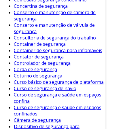
Análise dos Resultados
: Resultados
Concertina de segurança
obtidos a partir das inspeções e ensaios
Conserto e manutenção de câmera de
realizados.
segurança
Conserto e manutenção de válvula de
Conclusões e Recomendações
:
segurança
Considerações sobre a segurança da
Consultoria de segurança do trabalho
estrutura, além de recomendações para
Container de segurança
manutenção ou reparo.
Container de segurança para inflamáveis
Contator de segurança
Esses elementos asseguram que o laudo seja
Controlador de segurança
compreensível e que as informações sejam
Corda de segurança
apresentadas de forma lógica e organizada.
Coturno de segurança
Curso básico de segurança de plataforma
Processo de Elaboração do Laudo
Curso de segurança de navio
Curso de segurança e saúde em espaços
A elaboração de um laudo técnico envolve
confina
várias etapas. Confira a seguir os passos
Curso de segurança e saúde em espaços
principais:
confinados
Câmera de segurança
Planejamento
: Definição dos objetivos e
Dispositivo de segurança para
escopo da avaliação.