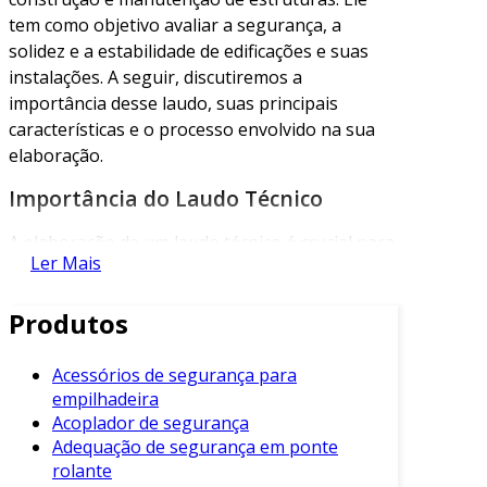
tem como objetivo avaliar a segurança, a
solidez e a estabilidade de edificações e suas
instalações. A seguir, discutiremos a
importância desse laudo, suas principais
características e o processo envolvido na sua
elaboração.
Importância do Laudo Técnico
A elaboração de um laudo técnico é crucial para
Ler Mais
garantir a integridade das edificações. Um
laudo bem elaborado pode prevenir acidentes e
Produtos
problemas estruturais. Os principais
propósitos do laudo consistem em:
Acessórios de segurança para
Avaliação da Estrutura
: Verificar a
empilhadeira
condição atual da edificação.
Acoplador de segurança
Adequação de segurança em ponte
Identificação de Riscos
: Detectar
rolante
possíveis falhas e riscos estruturais.