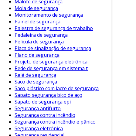
Malote de segurança
A realização de um laudo técnico de segurança
Mola de segurança
e estabilidade não apenas atende às exigências
Monitoramento de segurança
legais, mas também promove a segurança de
Painel de segurança
usuários e trabalhadores. Esse documento é
Palestra de segurança de trabalho
fundamental para garantir que as edificações
Pedaleira de segurança
ofereçam condições adequadas de uso.
Película de segurança
Placa de sinalização de segurança
Ultrapassando questões formais, um laudo
Plano de segurança
bem elaborado pode evitar custos altos
Projeto de segurança eletrônica
relacionados a reparos imprevistos.
Rede de segurança em sistema t
Relé de segurança
Consequentemente, a manutenção preventiva
Saco de segurança
se torna uma prática comum, promovendo a
Saco plástico com lacre de segurança
longevidade das estruturas.
Sapato segurança bico de aço
Sapato de segurança epi
Portanto, ao considerar a construção ou a
Segurança antifurto
reforma de qualquer edificação, a contratação
Segurança contra incêndio
de profissionais qualificados para a realização
Segurança contra incêndio e pânico
de um laudo técnico é um passo essencial. Essa
Segurança eletrônica
precaução traz benefícios significativos e
Segurança residencial