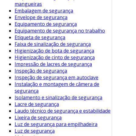
mangueiras
Inspeção Visual
: Realização de um exame
Embalagem de segurança
visual detalhado das condições da
Envelope de segurança
Equipamento de segurança
estrutura.
Equipamento de segurança no trabalho
Ensaios Técnicos
: A execução de testes,
Etiqueta de segurança
como ensaios de resistência de materiais,
Faixa de sinalização de segurança
para avaliar a integridade da estrutura.
Higienização de bota de segurança
Higienização de cinto de segurança
Análise dos Dados
: Interpretação das
Impressão de lacres de segurança
informações coletadas durante a inspeção
Inspeção de segurança
e os ensaios.
Inspeção de segurança em autoclave
Redação do Laudo
: Compilação das
Instalação e montagem de câmera de
informações em um documento técnico
segurança
formal.
Isolamento e sinalização de segurança
Lacre de segurança
Cada uma dessas etapas desempenha um
Laudo técnico de segurança e estabilidade
papel crítico na qualidade final do laudo.
Lixeira de segurança
Luz de segurança para empilhadeira
Considerações Finais
Luz de segurança