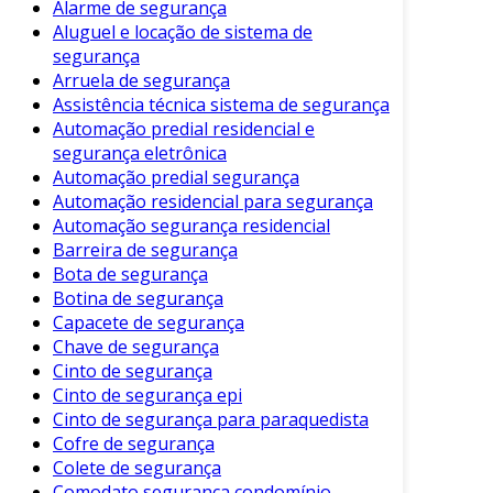
Alarme de segurança
Conformidade Normativa
: Assegurar
Aluguel e locação de sistema de
que a estrutura cumpre as normas de
segurança
segurança vigentes.
Arruela de segurança
Assistência técnica sistema de segurança
Além disso, a realização desse tipo de laudo é
Automação predial residencial e
frequentemente exigida por órgãos de
segurança eletrônica
fiscalização e pode ser um requisito legal para a
Automação predial segurança
Automação residencial para segurança
emissão de certidões de habite-se.
Automação segurança residencial
Características do Laudo Técnico
Barreira de segurança
Bota de segurança
Um laudo técnico de segurança e estabilidade
Botina de segurança
deve ser claro e conciso. Geralmente, suas
Capacete de segurança
seções incluem:
Chave de segurança
Cinto de segurança
Introdução
: Uma visão geral da estrutura
Cinto de segurança epi
avaliada, incluindo sua localização e uso.
Cinto de segurança para paraquedista
Cofre de segurança
Metodologia
: Descrição dos métodos
Colete de segurança
utilizados na avaliação da estrutura.
Comodato segurança condomínio