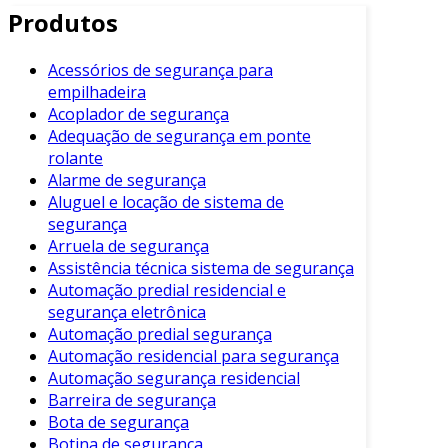
Produtos
Existem diferentes tipos, cada um adequado a
uma necessidade específica. Dentre os mais
comuns, destacam-se:
Acessórios de segurança para
empilhadeira
Sensores de movimento:
Detectam o
Acoplador de segurança
movimento dentro de uma área específica.
Adequação de segurança em ponte
rolante
Sensores de vidro quebrado:
Reagem ao
Alarme de segurança
som ou vibração de vidros se quebrando.
Aluguel e locação de sistema de
Sensores de abertura de portas e
segurança
janelas:
Alertam quando portas ou
Arruela de segurança
Assistência técnica sistema de segurança
janelas são abertas sem autorização.
Automação predial residencial e
Sensores de fumaça e gás:
Detectam
segurança eletrônica
fumaça ou gases tóxicos, alertando sobre
Automação predial segurança
possíveis incêndios ou vazamentos.
Automação residencial para segurança
Automação segurança residencial
Benefícios dos Sensores de
Barreira de segurança
Segurança
Bota de segurança
Botina de segurança