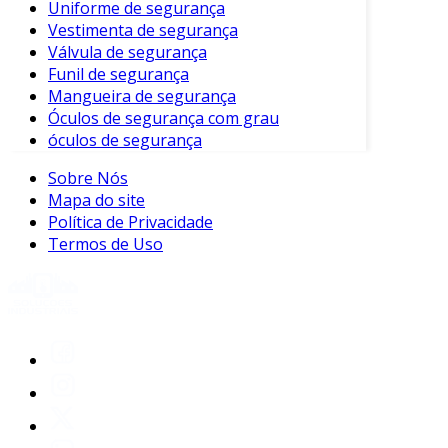
Uniforme de segurança
estão operando corretamente.
Vestimenta de segurança
Limpeza dos Dispositivos:
Poeira e
Válvula de segurança
sujeira podem afetar o desempenho dos
Funil de segurança
sensores, portanto, uma limpeza
Mangueira de segurança
ocasional é recomendada.
Óculos de segurança com grau
óculos de segurança
Atualização de Software:
Para sistemas
conectados, manter o software atualizado
Sobre Nós
é crucial para a segurança e
Mapa do site
funcionalidade.
Política de Privacidade
Termos de Uso
Conclusão
Em suma, os sensores de segurança são uma
ferramenta imprescindível para quem busca
proteção e segurança. Eles oferecem uma
forma eficaz de monitorar e proteger
propriedades, inibindo atividades criminosas e
proporcionando tranquilidade. Portanto,
investir em um sistema de sensores de