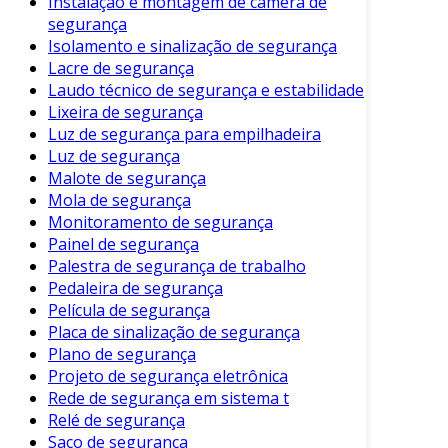
Instalação e montagem de câmera de
adaptáveis a diferentes situações.
segurança
Isolamento e sinalização de segurança
Escolhendo o Sensor de Segurança
Lacre de segurança
Ideal
Laudo técnico de segurança e estabilidade
Lixeira de segurança
Para escolher o sensor de segurança mais
Luz de segurança para empilhadeira
adequado, é importante considerar alguns
Luz de segurança
aspectos. Entre as principais diretrizes estão:
Malote de segurança
Mola de segurança
Tipo de Propriedade:
Residencial ou
Monitoramento de segurança
comercial? Cada tipo pode exigir
Painel de segurança
diferentes soluções.
Palestra de segurança de trabalho
Pedaleira de segurança
Área de Cobertura:
Quanta área o
Película de segurança
sensor precisa cobrir? A escolha deve se
Placa de sinalização de segurança
adequar ao espaço disponível.
Plano de segurança
Recursos Adicionais:
Funcionalidades
Projeto de segurança eletrônica
como visualização remota e integração
Rede de segurança em sistema t
Relé de segurança
com outros dispositivos devem ser
Saco de segurança
avaliadas.