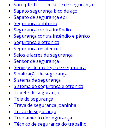
Saco plástico com lacre de segurança
Aplicações Práticas
Sapato segurança bico de aço
Sapato de segurança epi
Os sensores de segurança têm uma ampla
Segurança antifurto
gama de aplicações. Eles são utilizados em
Segurança contra incêndio
residências, estabelecimentos comerciais,
Segurança contra incêndio e pânico
Segurança eletrônica
dispositivos industriais e em locais públicos.
Segurança residencial
Por exemplo, em lojas, sensores podem
Selos e lacres de segurança
proteger entradas e saídas, enquanto em
Sensor de segurança
fábricas, podem monitorar áreas restritas.
Serviços de proteção e segurança
Manutenção dos Sensores de
Sinalização de segurança
Sistema de segurança
Segurança
Sistema de segurança eletrônica
Tapete de segurança
Para garantir que os sensores de segurança
Tela de segurança
funcionem adequadamente, a manutenção
Trava de segurança joaninha
regular é essencial. Alguns cuidados incluem:
Trava de segurança
Treinamento de segurança
Testes Regulares:
Realizar verificações
Técnico de segurança do trabalho
periódicas para garantir que os sensores