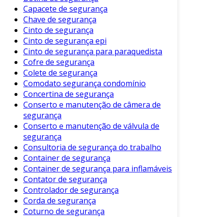
Os sensores de segurança oferecem uma gama
Capacete de segurança
de vantagens que vão além da simples
Chave de segurança
proteção. Entre os principais benefícios,
Cinto de segurança
destacam-se:
Cinto de segurança epi
Cinto de segurança para paraquedista
Prevenção de Crimes:
A presença de
Cofre de segurança
sensores pode inibir comportamentos
Colete de segurança
criminosos, já que os potenciais infratores
Comodato segurança condomínio
são mais propensos a evitar propriedades
Concertina de segurança
monitoradas.
Conserto e manutenção de câmera de
segurança
Monitoramento Remoto:
Muitos
Conserto e manutenção de válvula de
sensores conectam-se a sistemas de
segurança
segurança inteligentes, permitindo que os
Consultoria de segurança do trabalho
proprietários monitorem sua propriedade
Container de segurança
em tempo real, através de dispositivos
Container de segurança para inflamáveis
móveis.
Contator de segurança
Controlador de segurança
Alertas Imediatos:
Em caso de detecção
Corda de segurança
de movimento ou abertura indevida, os
Coturno de segurança
sensores emitem alertas instantâneos,