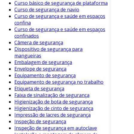
Curso básico de segurança de plataforma
permitindo uma resposta rápida.
Curso de segurança de navio
Integração com Outros Sistemas:
Curso de segurança e saúde em espaços
confina
Sensores de segurança podem ser
Curso de segurança e saúde em espaços
integrados a câmeras de vigilância,
confinados
alarmes sonoros e outros dispositivos,
Câmera de segurança
formando um sistema de segurança
Dispositivo de segurança para
robusto.
mangueiras
Embalagem de segurança
Como Funcionam os Sensores de
Envelope de segurança
Segurança?
Equipamento de segurança
Equipamento de segurança no trabalho
Os sensores de segurança operam com base
Etiqueta de segurança
em tecnologias específicas. Por exemplo, os
Faixa de sinalização de segurança
sensores de movimento
muitas vezes utilizam
Higienização de bota de segurança
tecnologia infravermelha passiva (PIR) para
Higienização de cinto de segurança
detectar a presença de calor, enquanto os
Impressão de lacres de segurança
sensores de vidro quebrado
analisam
Inspeção de segurança
frequências sonoras. Essa diversidade de
Inspeção de segurança em autoclave
funcionamento permite que os sistemas sejam